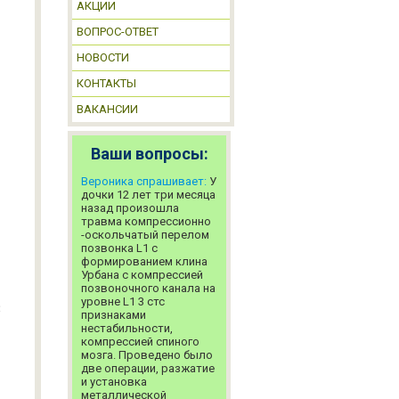
АКЦИИ
ВОПРОС-ОТВЕТ
НОВОСТИ
КОНТАКТЫ
ВАКАНСИИ
Ваши вопросы:
Вероника спрашивает:
У
дочки 12 лет три месяца
назад произошла
травма компрессионно
-оскольчатый перелом
позвонка L1 с
формированием клина
Урбана с компрессией
позвоночного канала на
уровне L1 3 стс
8
признаками
нестабильности,
компрессией спиного
мозга. Проведено было
две операции, разжатие
и установка
металлической