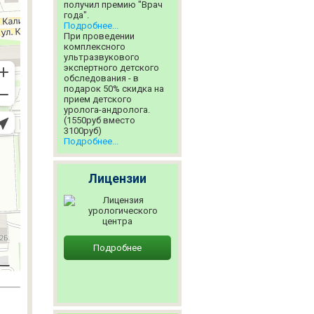
получил премию "Врач
года".
Подробнее...
При проведении
комплексного
ультразвукового
экспертного детского
обследования - в
подарок 50% скидка на
прием детского
уролога-андролога.
(1550руб вместо
3100руб)
Подробнее...
Лицензии
Подробнее