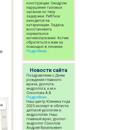
конструкции. Синдром
нарушения тазовых
органов по типу
задержки. Реб?нок
находится на
катаризации. Задача,
восстановить
нормальное
мочеиспускание. Хотим
обратиться к вам за
помощью в лечение.
ие
Подробнее...
Новости сайта
Поздравляем с Днем
рождения главного
врача, уролога-
андролога, к.м.н.
Соколова А.В.
Подробнее...
Наш центр Клиника года
2025 эксперт в области
детской урологии и
андрологии. Наш
главный врач, уролог-
андролог Соколов
Андрей Васильевич