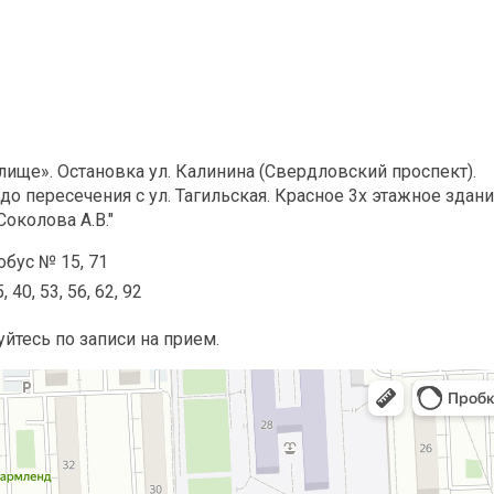
ище». Остановка ул. Калинина (Свердловский проспект).
до пересечения с ул. Тагильская. Красное 3х этажное здан
околова А.В."
обус № 15, 71
40, 53, 56, 62, 92
йтесь по записи на прием.