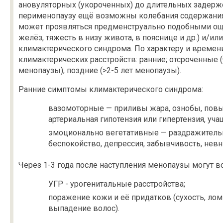
ановуляторных (укороченных) до длительных задерже
перименопаузу ещё возможны колебания содержания 
может проявляться предменструально подобными о
желёз, тяжесть в низу живота, в пояснице и др.) и/
климактерического синдрома. По характеру и времен
климактерических расстройств: ранние; отсроченные (
менопаузы); поздние (>2-5 лет менопаузы).
Ранние симптомы климактерического синдрома:
вазомоторные — приливы жара, ознобы, повы
артериальная гипотензия или гипертензия, уч
эмоционально вегетативные — раздражительно
беспокойство, депрессия, забывчивость, нев
Через 1-3 года после наступления менопаузы могут 
УГР - урогенитальные расстройства;
поражение кожи и её придатков (сухость, лом
выпадение волос).