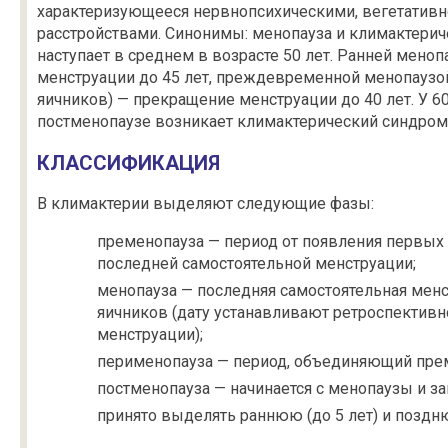
характеризующееся нервнопсихическими, вегетатив
расстройствами. Синонимы: менопауза и климактери
наступает в среднем в возрасте 50 лет. Ранней мен
менструации до 45 лет, преждевременной менопаузо
яичников) — прекращение менструации до 40 лет. У 6
постменопаузе возникает климактерический синдром
КЛАССИФИКАЦИЯ
В климактерии выделяют следующие фазы:
пременопауза — период от появления первых
последней самостоятельной менструации;
менопауза — последняя самостоятельная мен
яичников (дату устанавливают ретроспективно
менструации);
перименопауза — период, объединяющий прем
постменопауза — начинается с менопаузы и зак
принято выделять раннюю (до 5 лет) и поздню