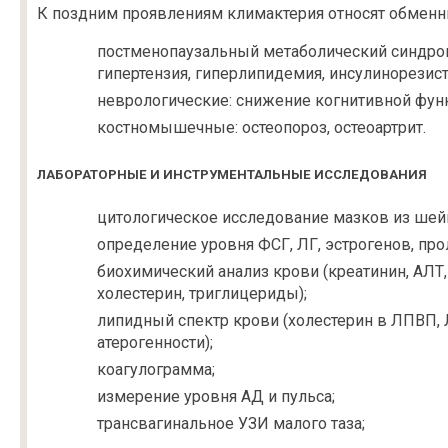
К поздним проявлениям климактерия относят обменн
постменопаузальный метаболический синдром
гипертензия, гиперлипидемия, инсулинорезист
неврологические: снижение когнитивной функц
костномышечные: oстеопороз, oстеоартрит.
ЛАБОРАТОРНЫЕ И ИНСТРУМЕНТАЛЬНЫЕ ИССЛЕДОВАНИЯ
цитологическое исследование мазков из шей
определение уровня ФСГ, ЛГ, эстрогенов, прол
биохимический анализ крови (креатинин, АЛТ,
холестерин, триглицериды);
липидный спектр крови (холестерин в ЛПВП, 
атерогенности);
коагулограмма;
измерение уровня АД и пульса;
трансвагинальное УЗИ малого таза;